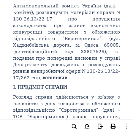
Антимонопольний комітет України (далі -
Комітет), розглянувши матеріали справи N
130-26.13/22-17 про порушення
законодавства про захист економічної
конкуренції товариством з обмеженою
відповідальністю "Євротерминал" (вул.
Хаджибеївська дорога, м. Одеса, 65005,
ідентифікаційний код 33507625), та
подання про попередні висновки у справі
Департаменту досліджень і розслідувань
ринків невиробничої сфери N 130-26.13/22-
17/362-спр,
встановив
:
I. ПРЕДМЕТ СПРАВИ
Розгляд справи здійснюється у зв'язку з
наявністю в діях товариства з обмеженою
відповідальністю "Євротерминал" (далі -
ТОВ "Євротерминал") ознак порушення,
передбаченого
пунктом 2 статті 50
та
частини першої статті 13 Закону України