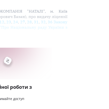
КОМПАНІЯ "НАТАЛІ", м. Київ
рович Базан), про видачу ліцензії
12
,
23
,
24
,
27
,
28
,
31
,
32
,
36 Закону
"Про Національну раду України з
ної роботи з
римайте доступ