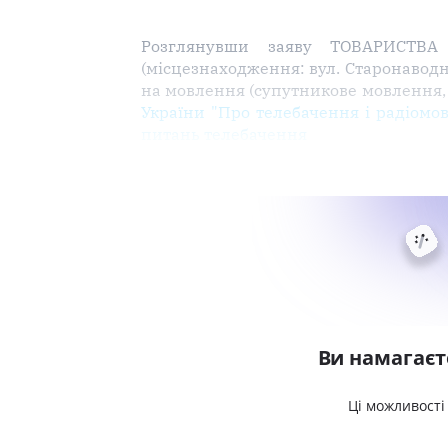
Розглянувши заяву ТОВАРИСТВ
(місцезнаходження: вул. Старонаводни
на мовлення (супутникове мовлення, 
України "Про телебачення і радіомо
питань телебачення
Ви намагаєт
Ці можливості