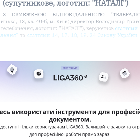
(супутникове, логотип: "НАТАЛІ")
А З ОБМЕЖЕНОЮ ВІДПОВІДАЛЬНІСТЮ "ТЕЛЕРАДІО
цька, 13, кв. 40-б, м. Київ; директор Володимир Григо
телебачення, логотип: "НАТАЛІ"), керуючись
статтями 
влення"
та
статтями 14
,
17
,
18
,
19
,
24 Закону України 
есь використати інструменти для професій
документом.
 доступні тільки користувачам LIGA360. Залишайте заявку та от
для професійної роботи прямо зараз.