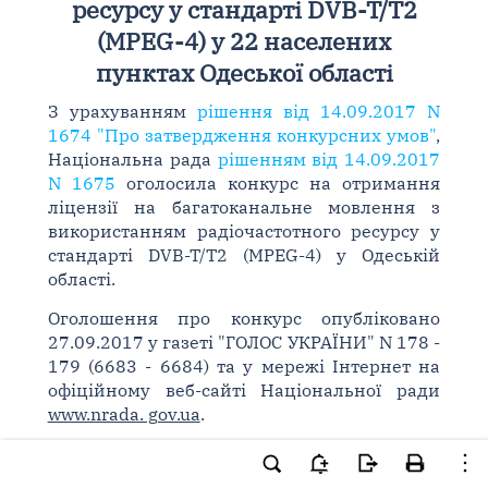
ресурсу у стандарті DVB-T/T2
(MPEG-4) у 22 населених
пунктах Одеської області
З урахуванням
рішення від 14.09.2017 N
1674 "Про затвердження конкурсних умов"
,
Національна рада
рішенням від 14.09.2017
N 1675
оголосила конкурс на отримання
ліцензії на багатоканальне мовлення з
використанням радіочастотного ресурсу у
стандарті DVB-T/T2 (MPEG-4) у Одеській
області.
Оголошення про конкурс опубліковано
27.09.2017 у газеті "ГОЛОС УКРАЇНИ" N 178 -
179 (6683 - 6684) та у мережі Інтернет на
офіційному веб-сайті Національної ради
www.nrada. gov.ua
.
До Національної ради на участь у конкурсі
на отримання ліцензії на мовлення з