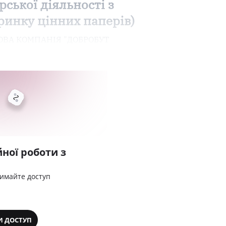
ської діяльності з
ринку цінних паперів)
СОВА КОМПАНІЯ "ДОБРОБУТ
ної роботи з
римайте доступ
И ДОСТУП