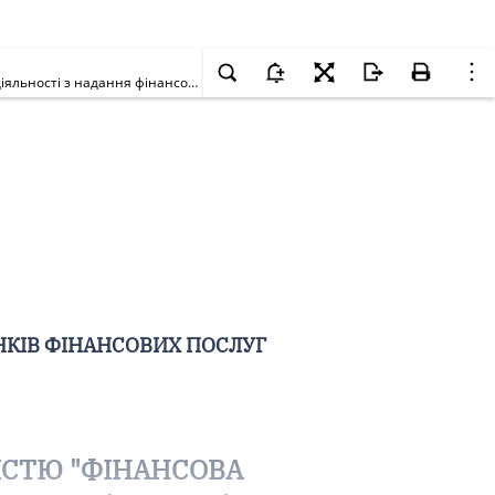
Про видачу ТОВАРИСТВУ З ОБМЕЖЕНОЮ ВІДПОВІДАЛЬНІСТЮ "ФІНАНСОВА КОМПАНІЯ "ДОБРОБУТ" ліцензій на провадження господарської діяльності з надання фінансових послуг (крім професійної діяльності на ринку цінних паперів)
НКІВ ФІНАНСОВИХ ПОСЛУГ
ІСТЮ "ФІНАНСОВА