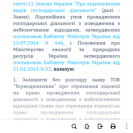
статті 12 Закону України "Про ліцензування
видів господарської діяльності"
(далі -
Закон), Ліцензійних умов провадження
господарської діяльності з поводження з
небезпечними відходами, затверджених
постановою Кабінету Міністрів України від
13.07.2016 N 446
, і Положення про
Міністерство екології та природних
ресурсів України, затвердженого
постановою Кабінету Міністрів України від
21.01.2015 N 32
,
наказую
:
1. Залишити без розгляду заяву ТОВ
"Термодинамика" про отримання ліцензії
на право провадження господарської
діяльності з поводження з небезпечними
відходами (заява про отримання ліцензії на
право провадження господарської
діяльності з поводження з небезпечними
відходами від 14.12.2017) згідно з
переліком та описом підстав для прийняття