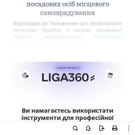
посадових осіб місцевого
самоврядування
Відповідно до Положення про Національне
агентство України з питань державної
служби, затвердженого
постановою
Кабінету Міністрів України від
Ви намагаєтесь використати
інструменти для професійної
роботи з документом.
Ці можливості доступні тільки користувачам