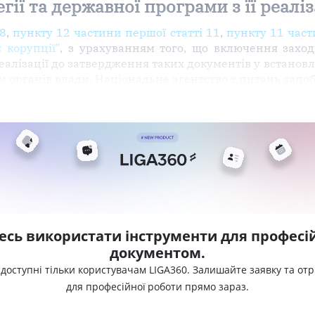
гії та державної програми з її реаліз
 8
,
пункту 12 частини першої статті 11
,
пункту 11 част
 корупції"
, з урахуванням того, що включення заход
 реалізації до затвердження таких документів у встано
органів влади, Національне агентство з питань запоб
есь використати інструменти для професій
документом.
 доступні тільки користувачам LIGA360. Залишайте заявку та от
для професійної роботи прямо зараз.