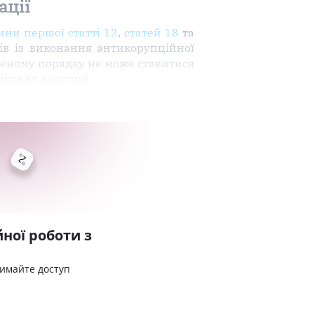
ації
ини першої статті 12
,
статей 18
та
ів із виконання антикорупційної
вленому порядку не може ставитися
ігання корупції
ної роботи з
римайте доступ