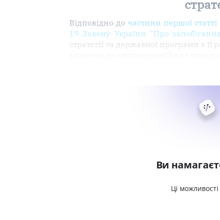
страте
Відповідно до
частини першої статті
19 Закону України "Про запобігання
стратегії та державної програми з її
вимогою до антикорупційних програм 
Ви намагаєт
Ці можливості