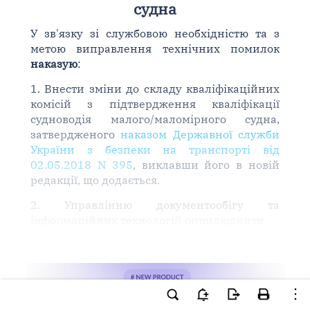
судна
У зв'язку зі службовою необхідністю та з
метою виправлення технічних помилок
наказую
:
1. Внести зміни до складу кваліфікаційних
комісій з підтвердження кваліфікації
судноводія малого/маломірного судна,
затвердженого
наказом Державної служби
України з безпеки на транспорті від
02.05.2018 N 395
, виклавши його в новій
редакції, що додається.
2. Управлінню документообігу та
інформаційних технологій оприлюднити