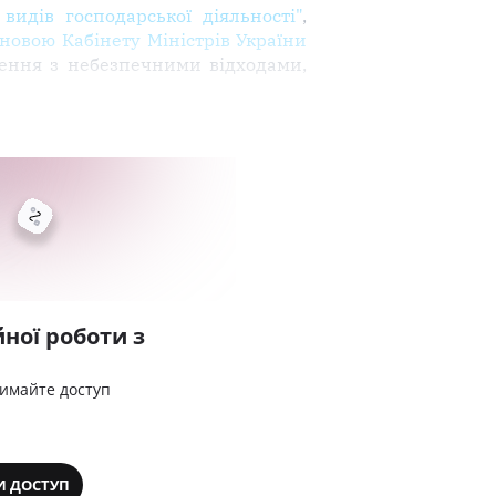
видів господарської діяльності"
,
новою Кабінету Міністрів України
ження з небезпечними відходами,
ної роботи з
римайте доступ
И ДОСТУП