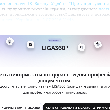
етьої статті 13 Закону України "Про ліцензування 
ї та природних ресурсів України, затвердженого
поста
 умов провадження господарської діяльності з повод
ністрів України від 13.07.2016 N 446
,
есь використати інструменти для професій
документом.
 доступні тільки користувачам LIGA360. Залишайте заявку та от
для професійної роботи прямо зараз.
 КОРИСТУВАЧІВ LIGA360
ХОЧУ СПРОБУВАТИ LIGA360 - ОТРИМАТ