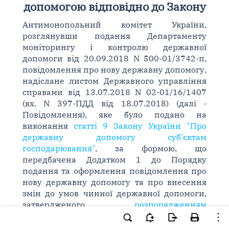
допомогою відповідно до Закону
Антимонопольний комітет України,
розглянувши подання Департаменту
моніторингу і контролю державної
допомоги від 20.09.2018 N 500-01/3742-п,
повідомлення про нову державну допомогу,
надіслане листом Державного управління
справами від 13.07.2018 N 02-01/16/1407
(вх. N 397-ПДД від 18.07.2018) (далі -
Повідомлення), яке було подано на
виконання
статті 9 Закону України "Про
державну допомогу суб'єктам
господарювання"
, за формою, що
передбачена Додатком 1 до Порядку
подання та оформлення повідомлення про
нову державну допомогу та про внесення
змін до умов чинної державної допомоги,
затвердженого
розпорядженням
Антимонопольного комітету України від
04.03.2016 N 2-рп
та зареєстрованого в