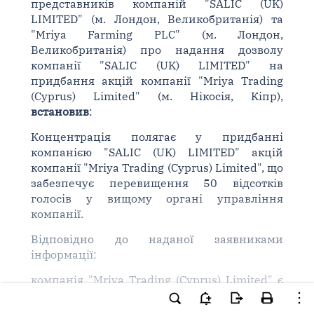
представників компаній "SALIC (UK)
LIMITED" (м. Лондон, Великобританія) та
"Mriya Farming PLC" (м. Лондон,
Великобританія) про надання дозволу
компанії "SALIC (UK) LIMITED" на
придбання акцій компанії "Mriya Trading
(Cyprus) Limited" (м. Нікосія, Кіпр),
встановив
:
Концентрація полягає у придбанні
компанією "SALIC (UK) LIMITED" акцій
компанії "Mriya Trading (Cyprus) Limited", що
забезпечує перевищення 50 відсотків
голосів у вищому органі управління
компанії.
Відповідно до наданої заявниками
інформації:
компанія "Mriya Trading (Cyprus) Limited" є
холдинговою компанією, що здійснює
діяльність з управління корпоративними