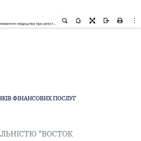
Про виключення ТОВАРИСТВА З ОБМЕЖЕНОЮ ВІДПОВІДАЛЬНІСТЮ "ВОСТОК ФІНЕКСПЕРТ" з Державного реєстру фінансових установ та анулювання свідоцтва про реєстрацію фінансової установи
НКІВ ФІНАНСОВИХ ПОСЛУГ
АЛЬНІСТЮ "ВОСТОК