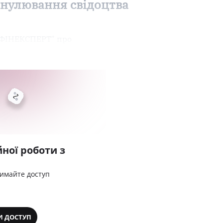
анулювання свідоцтва
 ФІНЕКСПЕРТ" про
ної роботи з
римайте доступ
И ДОСТУП