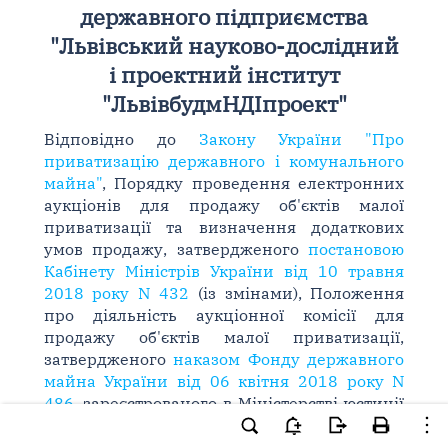
державного підприємства
"Львівський науково-дослідний
і проектний інститут
"ЛьвівбудмНДІпроект"
Відповідно до
Закону України "Про
приватизацію державного і комунального
майна"
, Порядку проведення електронних
аукціонів для продажу об'єктів малої
приватизації та визначення додаткових
умов продажу, затвердженого
постановою
Кабінету Міністрів України від 10 травня
2018 року N 432
(із змінами), Положення
про діяльність аукціонної комісії для
продажу об'єктів малої приватизації,
затвердженого
наказом Фонду державного
майна України від 06 квітня 2018 року N
486
, зареєстрованого в Міністерстві юстиції
України 27 квітня 2018 року за N 529/31981,
наказую
: