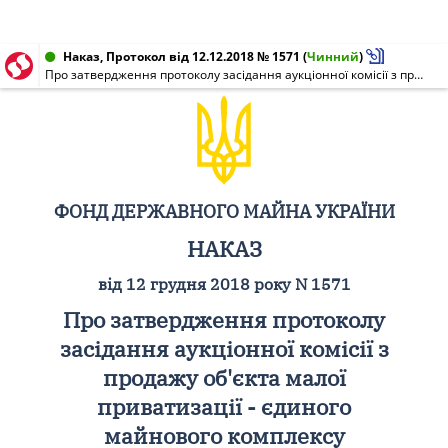
Наказ, Протокол від 12.12.2018 № 1571
(
Чинний
)
Про затвердження протоколу засідання аукціонної комісії з продажу об'єкта малої приватизації - єдиного майнового комплексу державного підприємства "Львівський науково-дослідний і проектний інститут "ЛьвівбудмНДІпроект"
ФОНД ДЕРЖАВНОГО МАЙНА УКРАЇНИ
НАКАЗ
від 12 грудня 2018 року N 1571
Про затвердження протоколу
засідання аукціонної комісії з
продажу об'єкта малої
приватизації - єдиного
майнового комплексу