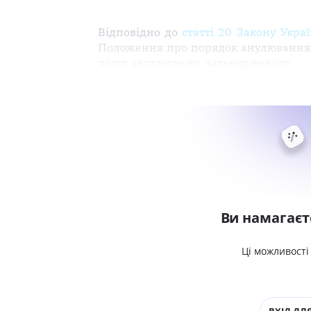
Відповідно до
статті 20 Закону Укра
Положення про порядок анулювання се
після анулювання, затвердженого
Ви намагаєт
Ці можливості
ВХІД ДЛЯ