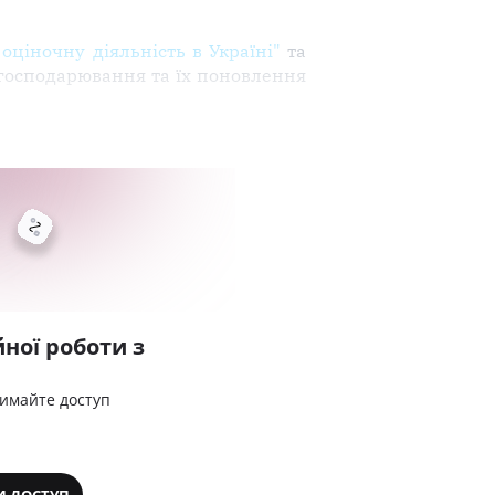
оціночну діяльність в Україні"
та
в господарювання та їх поновлення
ної роботи з
римайте доступ
И ДОСТУП