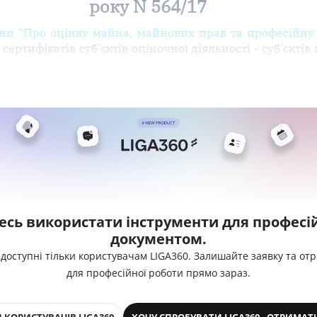
року N 564/17
їни "Про оцінку майна, майнових прав та професійну 
ртифікатів суб'єктів оціночної діяльності - суб'єкті
есь використати інструменти для професій
документом.
 доступні тільки користувачам LIGA360. Залишайте заявку та от
для професійної роботи прямо зараз.
 КОРИСТУВАЧІВ LIGA360
ХОЧУ СПРОБУВАТИ LIGA360 - ОТРИМАТ