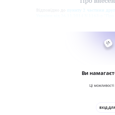
Про внесенн
Відповідно до
пункту 2 частини друг
України від 26.11.2014 N 1163-р "Пр
Ви намагаєт
Ці можливості
ВХІД ДЛЯ