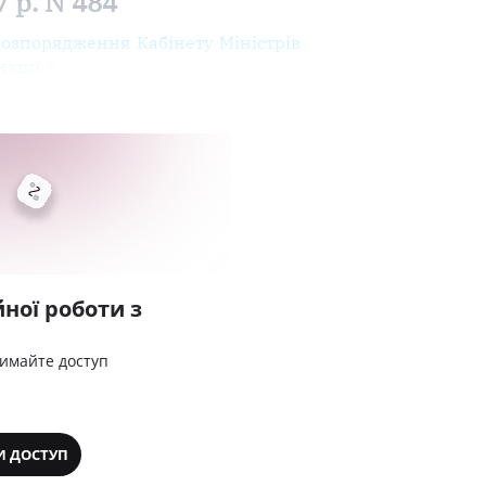
 р. N 484
розпорядження Кабінету Міністрів
нкції
ної роботи з
римайте доступ
И ДОСТУП