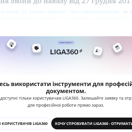
я зміни до наказу від 27 грудня 2017
ої статті 11 Закону України "Про стандартизацію"
та
о визначення державного підприємства, яке виконує фу
есь використати інструменти для професій
документом.
 доступні тільки користувачам LIGA360. Залишайте заявку та от
для професійної роботи прямо зараз.
 КОРИСТУВАЧІВ LIGA360
ХОЧУ СПРОБУВАТИ LIGA360 - ОТРИМАТ