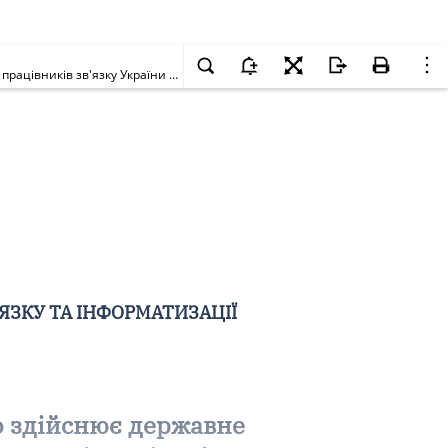
Про розгляд проекту Угоди між Національною комісією, що здійснює державне регулювання у сфері зв'язку та інформатизації і Профспілкою працівників зв'язку України на 2020 - 2021 роки
ЯЗКУ ТА ІНФОРМАТИЗАЦІЇ
о здійснює державне