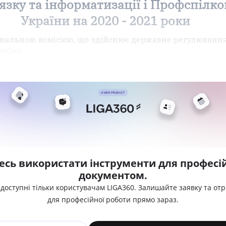
'язку та інформатизації і Профспілко
України на 2020 - 2021 роки
альною комісією, що здійснює державне регулювання у
країни
есь використати інструменти для професій
документом.
 доступні тільки користувачам LIGA360. Залишайте заявку та от
для професійної роботи прямо зараз.