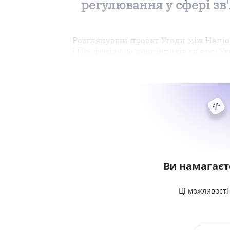
регулювання у сфері зв
Розглянувши проект Угоди між Націон
і Профспілкою працівників зв'язку У
Ви намагаєт
Ці можливості