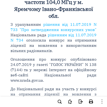
частоти 104,0 МГц у м.
Яремчому Івано-Франківської
обл.
З урахуванням
рішення від 11.07.2019 N
733 "Про затвердження конкурсних умов"
Національна рада
рішенням від 11.07.2019
N 734
оголосила конкурс на отримання
ліцензії на мовлення з використанням
вільних радіоканалів.
Оголошення про конкурс опубліковано
24.07.2019 у газеті "ГОЛОС УКРАЇНИ" N 138
(7144) та у мережі Інтернет на офіційному
веб-сайті Національної ради
www.nrada.gov.ua.
До Національної ради на участь у конкурсі
на отримання ліцензії на мовлення з
використанням частоти 104,0 МГц у м.
Яремчому Івано-Франківської обл. було