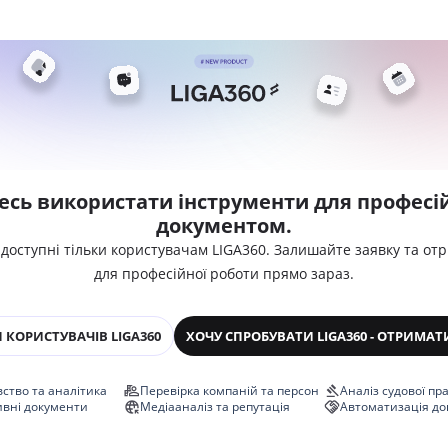
есь використати інструменти для професій
документом.
 доступні тільки користувачам LIGA360. Залишайте заявку та от
для професійної роботи прямо зараз.
 КОРИСТУВАЧІВ LIGA360
ХОЧУ СПРОБУВАТИ LIGA360 - ОТРИМАТ
ство та аналітика
Перевірка компаній та персон
Аналіз судової пр
ивні документи
Медіааналіз та репутація
Автоматизація до