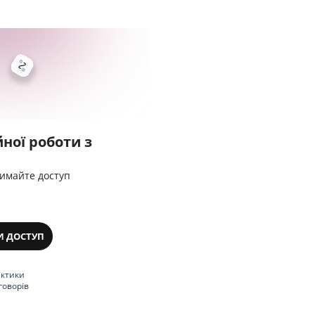
ної роботи з
римайте доступ
И ДОСТУП
актики
говорів