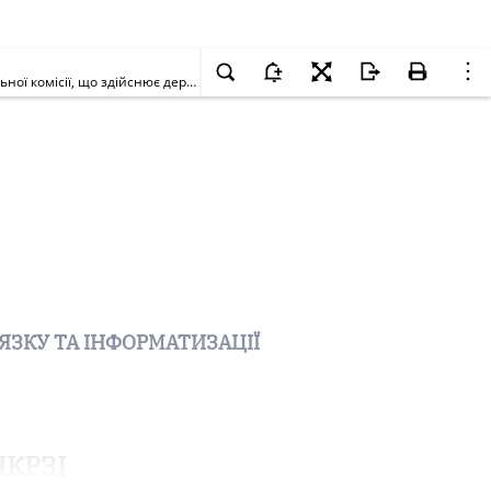
Про прийняття за основу проекту рішення НКРЗІ "Про затвердження Порядку користування інформаційно-аналітичною системою Національної комісії, що здійснює державне регулювання у сфері зв'язку та інформатизації"
ЯЗКУ ТА ІНФОРМАТИЗАЦІЇ
НКРЗІ