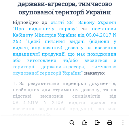
держави-агресора, тимчасово
окупованої території України
1
Відповідно до
статті 28
Закону України
"Про видавничу справу"
та
постанови
Кабінету Міністрів України від 05.04.2017 N
262 "Деякі питання видачі (відмови у
видачі, анулювання) дозволу на ввезення
видавничої продукції, що має походження
або виготовлена та/або ввозиться з
території держави-агресора, тимчасово
окупованої території України"
наказую
:
1. За результатами перевірки документів,
необхідних для отримання дозволу, та на
підставі висновків спеціалістів від
09.12.2019 N 2109 видати дозвіл на
ввезення видавничої продукції, що має
походження або