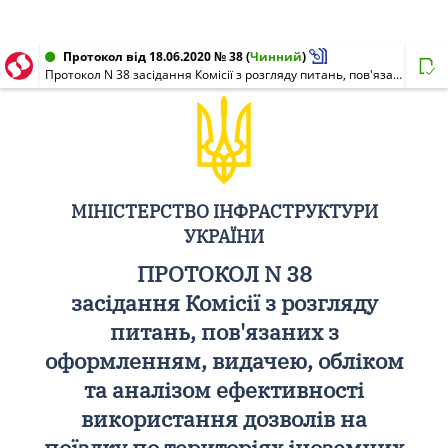
Протокол від 18.06.2020 № 38
(
Чинний
)
Протокол N 38 засідання Комісії з розгляду питань, пов'язаних з оформленням, видачею, обліком та аналізом ефективності використання дозволів на поїздку по територіях іноземних держав
МІНІСТЕРСТВО ІНФРАСТРУКТУРИ
УКРАЇНИ
ПРОТОКОЛ N 38
засідання Комісії з розгляду
питань, пов'язаних з
оформленням, видачею, обліком
та аналізом ефективності
використання дозволів на
поїздку по територіях іноземних