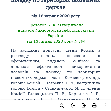
держав
від 18 червня 2020 року
Протокол N 38 затверджено
наказом Міністерства інфраструктури
України
від 13 липня 2020 року N 394
На засіданні присутні члени Комісії з
розгляду питань, пов'язаних з
оформленням, видачею, обліком та
аналізом ефективності використання
дозволів на поїздку по територіях
іноземних держав (далі - Комісія) у складі:
голови Комісії - Погосяна Г. А., заступника
голови Комісії - Ставнійчук К. М. та членів
Комісії: Главацького П. В., Карплюка І. Р.
,
Липовського В. В., Омельченко П. М,
Онищенко К. В.