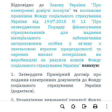
Відповідно до
Закону України "Про
електронні довірчі послуги"
та
постанови
правління Фонду соціального страхування
України від 19.07.2018 N 12 "Про
затвердження Порядку фінансування
страхувальників для надання
матеріального забезпечення
застрахованим особам у зв'язку з
тимчасовою втратою працездатності та
окремих виплат потерпілим на
виробництві за рахунок коштів Фонду
соціального страхування України"
наказую
:
1. Затвердити Примірний договір про
подання електронних документів до Фонду
соціального страхування України
(додається).
2. Управлінням виконавчої дирекції Фонду
соціального страхування України та їх
відділенням забезпечити приймання від