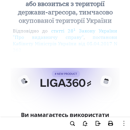
або ввозиться з території
держави-агресора, тимчасово
окупованої території України
1
Відповідно до
статті 28
Закону України
"Про видавничу справу"
,
постанови
Кабінету Міністрів України від 05.04.2017 N
262
Ви намагаєтесь використати
інструменти для професійної
роботи з документом.