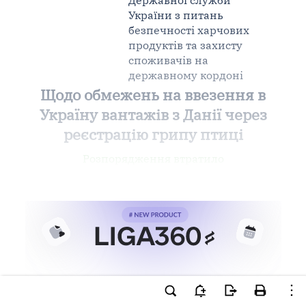
Державної служби
України з питань
безпечності харчових
продуктів та захисту
споживачів на
державному кордоні
Щодо обмежень на ввезення в
Україну вантажів з Данії через
реєстрацію грипу птиці
Розпорядження втратило