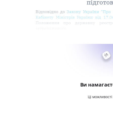
підготов
Відповідно до
Закону України "Про 
Кабінету Міністрів України від 17
Положення про державну реєстра
затвердженого
Ви намагаєт
Ці можливості