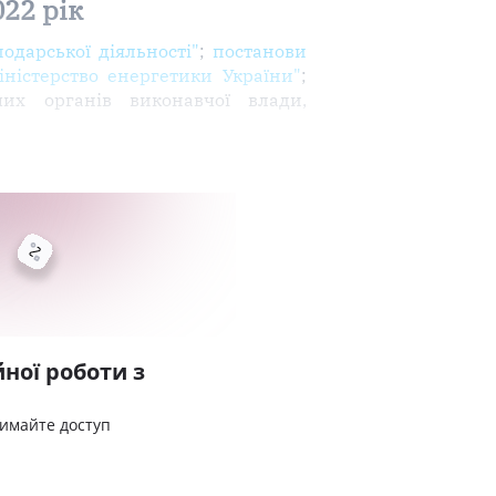
22 рік
одарської діяльності"
;
постанови
ністерство енергетики України"
;
их органів виконавчої влади,
ної роботи з
римайте доступ