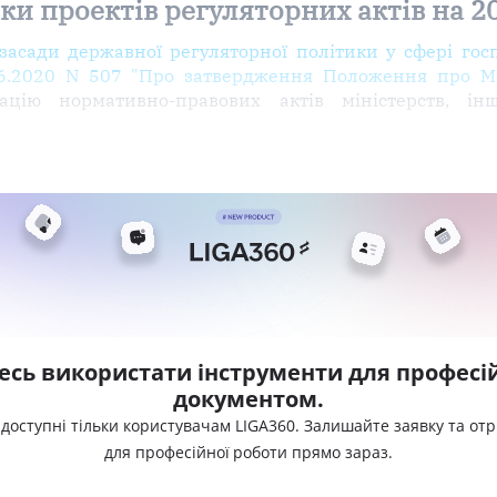
ки проектів регуляторних актів на 20
засади державної регуляторної політики у сфері госп
.06.2020 N 507 "Про затвердження Положення про Мі
цію нормативно-правових актів міністерств, інш
есь використати інструменти для професій
документом.
 доступні тільки користувачам LIGA360. Залишайте заявку та от
для професійної роботи прямо зараз.