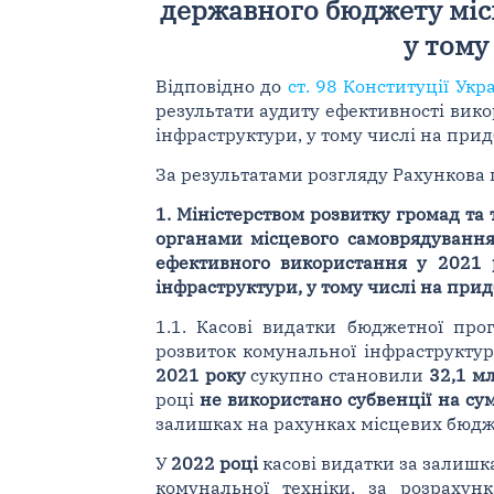
державного бюджету міс
у тому
Відповідно до
ст. 98 Конституції Укр
результати аудиту ефективності вик
інфраструктури, у тому числі на при
За результатами розгляду Рахункова
1. Міністерством розвитку громад та
органами місцевого самоврядування
ефективного використання у 2021 
інфраструктури, у тому числі на при
1.1. Касові видатки бюджетної пр
розвиток комунальної інфраструктур
2021 року
сукупно становили
32,1 м
році
не використано субвенції на су
залишках на рахунках місцевих бюдж
У
2022 році
касові видатки за залишк
комунальної техніки, за розрахун