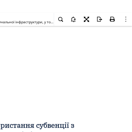
Про розгляд Звіту про результати аудиту ефективності використання субвенції з державного бюджету місцевим бюджетам на розвиток комунальної інфраструктури, у тому числі на придбання комунальної техніки
ристання субвенції з