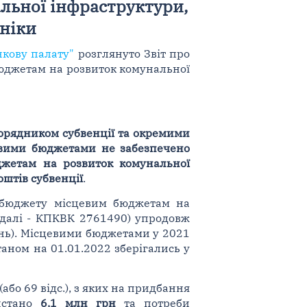
льної інфраструктури,
хніки
нкову палату"
розглянуто Звіт про
бюджетам на розвиток комунальної
зпорядником субвенції та окремими
евими бюджетами не забезпечено
джетам на розвиток комунальної
оштів субвенції
.
 бюджету місцевим бюджетам на
(далі - КПКВК 2761490) упродовж
нь). Місцевими бюджетами у 2021
станом на 01.01.2022 зберігались у
(або 69 відс.), з яких на придбання
ристано
6,1 млн грн
та потреби