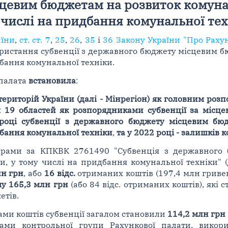
цевим бюджетам на розвиток комуна
 числі на придбання комунальної те
аїни
,
ст. ст. 7
,
25
,
26
,
35
і
36 Закону України "Про Раху
ористання субвенції з державного бюджету місцевим 
дбання комунальної техніки.
 палата
встановила
:
 територій України (далі - Мінрегіон) як головним ро
 19 областей як розпорядниками субвенції за місц
році субвенції з державного бюджету місцевим бю
дбання комунальної техніки
,
та у 2022 році - залишків к
ограми за КПКВК 2761490 "Субвенція з державного
и, у тому числі на придбання комунальної техніки" 
лн грн
, або
16 відс.
отриманих коштів (197,4 млн гриве
му 165,3 млн грн
(або 84 відс. отриманих коштів), які 
етів.
ами коштів субвенції загалом становили
114,2 млн грн
ками контрольної групи Рахункової палати, вико