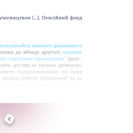
сумісництвом [...], Пенсійний фонд
загальнообов'язкового державного
 зміни до абзацу другого
частини
вне соціальне страхування"
(далі -
аючи догляд за хворою дитиною),
йснюють підприємницьку чи іншу
місцем роботи (діяльності) та за
аїни, з урахуванням особливостей