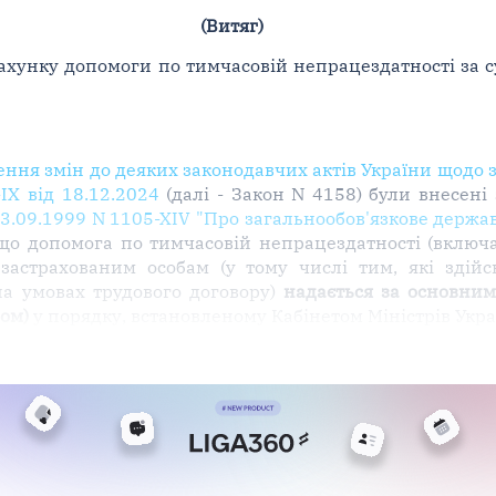
(Витяг)
озрахунку допомоги по тимчасовій непрацездатності за 
ення змін до деяких законодавчих актів України щодо 
IX від 18.12.2024
(далі - Закон N 4158) були внесені
 23.09.1999 N 1105-XIV "Про загальнообов'язкове держа
 що допомога по тимчасовій непрацездатності (включ
 застрахованим особам (у тому числі тим, які зді
на умовах трудового договору)
надається за основним 
ом)
у порядку, встановленому Кабінетом Міністрів Укр