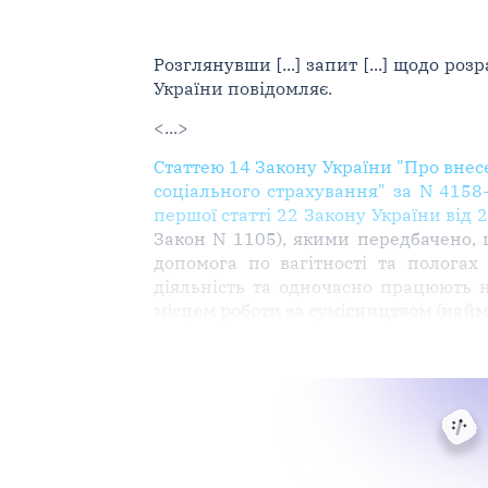
Розглянувши [...] запит [...] щодо р
України повідомляє.
<...>
Статтею 14 Закону України "Про внес
соціального страхування" за N 4158-
першої статті 22 Закону України від
Закон N 1105), якими передбачено,
допомога по вагітності та пологах
діяльність та одночасно працюють 
місцем роботи за сумісництвом (найм