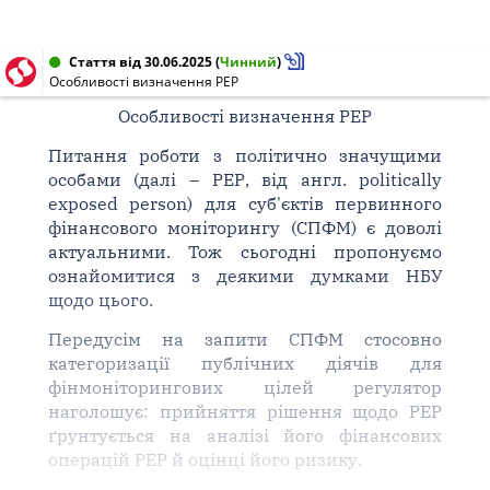
Стаття від 30.06.2025
(
Чинний
)
Особливості визначення РЕР
Особливості визначення РЕР
Питання роботи з політично значущими
особами (далі – РЕР, від англ. politically
exposed person) для суб'єктів первинного
фінансового моніторингу (СПФМ) є доволі
актуальними. Тож сьогодні пропонуємо
ознайомитися з деякими думками НБУ
щодо цього.
Передусім на запити СПФМ стосовно
категоризації публічних діячів для
фінмоніторингових цілей регулятор
наголошує: прийняття рішення щодо РЕР
ґрунтується на аналізі його фінансових
операцій РЕР й оцінці його ризику.