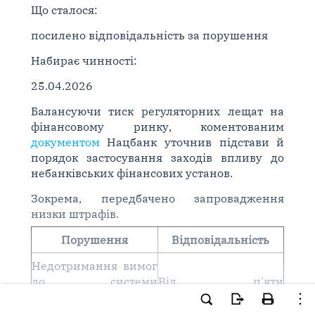
Що сталося:
посилено відповідальність за порушення
Набирає чинності:
25.04.2026
Балансуючи тиск регуляторних лещат на
фінансовому ринку, коментованим
документом
Нацбанк уточнив підстави й
порядок застосування заходів впливу до
небанківських фінансових установ.
Зокрема, передбачено запровадження
низки штрафів.
Порушення
Відповідальність
Недотримання вимог
до системи
Від п'яти
управління
мінімальних
страховика
заробітних плат