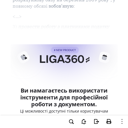
повному обсязі
зобов'язую
:
<...>
3)
провести роботу з платниками податку
Ви намагаєтесь використати
інструменти для професійної
роботи з документом.
Ці можливості доступні тільки користувачам
LIGA360. Залишайте заявку та отримайте
доступ для професійної роботи прямо зараз.