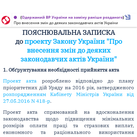
(
Одержаний ВР України на заміну раніше розданого
Пояснювальна записка до проекту Закону України від 03.11.2016 № 5130
)
Про внесення змін до деяких законодавчих актів України