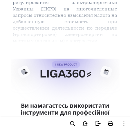
регулирования электроэнергетики
Украины (НКРЭ) на многочисленные
запросы относительно взыскания налога на
добавленную стоимость при
осуществлении деятельности по передаче
(транспортировке) электроэнергии по
местным (локальным) электросетям
Ви намагаєтесь використати
інструменти для професійної
роботи з документом.
Ці можливості доступні тільки користувачам