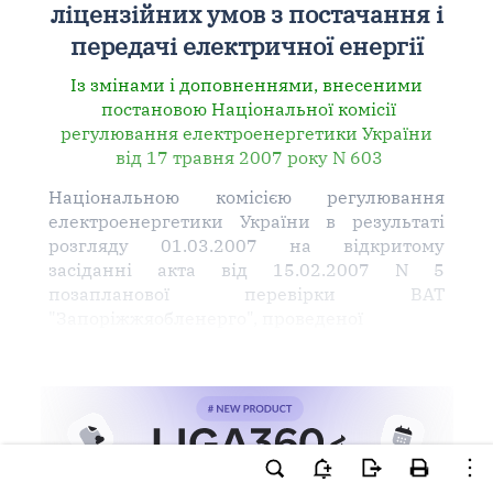
ліцензійних умов з постачання і
передачі електричної енергії
Із змінами і доповненнями, внесеними
постановою Національної комісії
регулювання електроенергетики України
від 17 травня 2007 року N 603
Національною комісією регулювання
електроенергетики України в результаті
розгляду 01.03.2007 на відкритому
засіданні акта від 15.02.2007 N 5
позапланової перевірки ВАТ
"Запоріжжяобленерго", проведеної