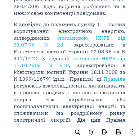
25-04/306 щодо надання роз'яснень та в
межах своєї компетенції повідомляє.
Відповідно до положень пункту 1.1 Правил
користування електричною енергією,
затверджених
постановою НКРЕ від
31.07.96 N 28
, зареєстрованих в
Міністерстві юстиції України 02.08.96 за N
417/1442, (у редакції
постанови НКРЕ від
17.10.2005 N 910
, зареєстрованої в
Міністерстві юстиції України 18.11.2005 за
N 1399/11679) (далі - Правила), ці
Правила
регулюють взаємовідносини, які виникають
в процесі продажу і купівлі електричної
енергії між виробниками або
постачальниками електричної енергії та
споживачами (на роздрібному ринку
електричної енергії).
Дія цих Правил
поширюється на всіх юридичних осіб
та
фізичних осіб (крім населення).