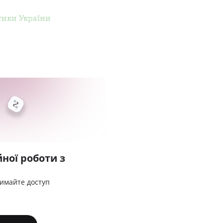
тики України
ної роботи з
римайте доступ