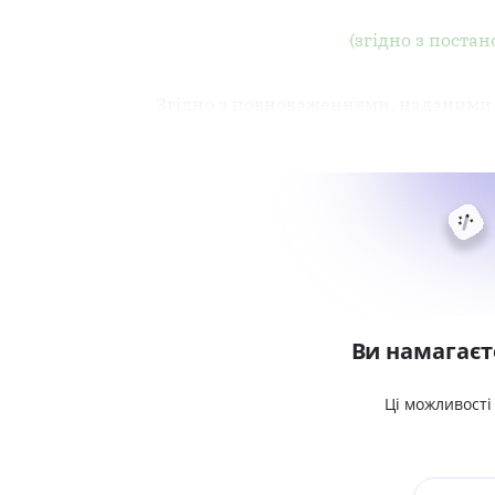
(згідно з поста
Згідно з повноваженнями, наданим
Ви намагаєт
Ці можливості