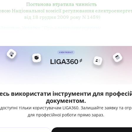
Постанова втратила чинність
новою Національної комісії регулювання електроенерге
від 18 грудня 2009 року N 1459)
и
Законом України "Про електроенергетику
есь використати інструменти для професій
документом.
 доступні тільки користувачам LIGA360. Залишайте заявку та от
для професійної роботи прямо зараз.