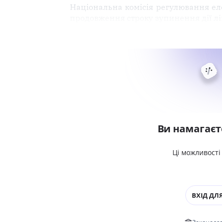
Національна комісія регулювання ел
продовження строку зупинення дії лі
Ви намагаєт
Ці можливості
ВХІД ДЛЯ