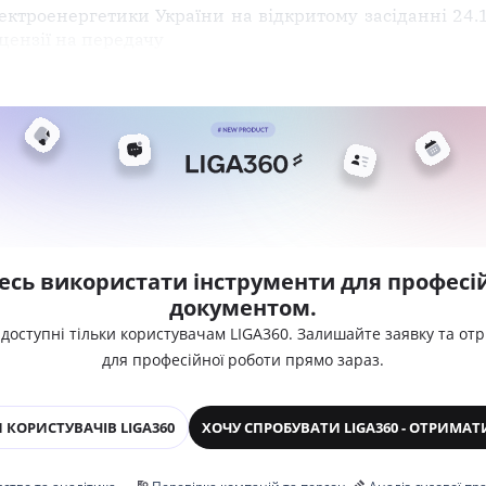
ектроенергетики України на відкритому засіданні 24
цензії на передачу
есь використати інструменти для професій
документом.
 доступні тільки користувачам LIGA360. Залишайте заявку та от
для професійної роботи прямо зараз.
 КОРИСТУВАЧІВ LIGA360
ХОЧУ СПРОБУВАТИ LIGA360 - ОТРИМАТ