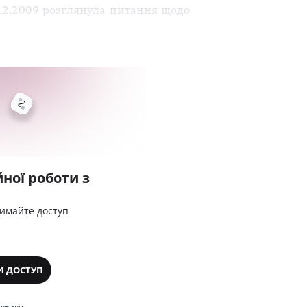
.12.2009 розглянула питання щодо
ної роботи з
римайте доступ
И ДОСТУП