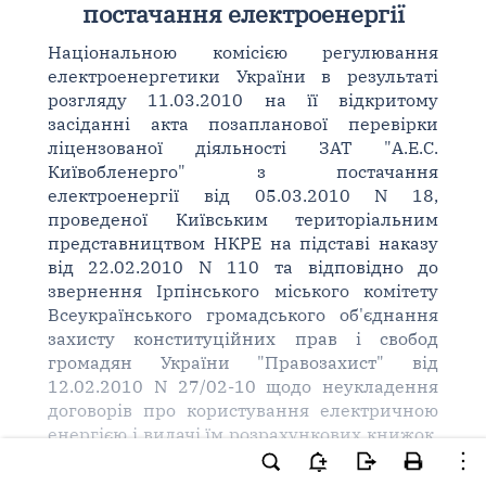
постачання електроенергії
Національною комісією регулювання
електроенергетики України в результаті
розгляду 11.03.2010 на її відкритому
засіданні акта позапланової перевірки
ліцензованої діяльності ЗАТ "А.Е.С.
Київобленерго" з постачання
електроенергії від 05.03.2010 N 18,
проведеної Київським територіальним
представництвом НКРЕ на підставі наказу
від 22.02.2010 N 110 та відповідно до
звернення Ірпінського міського комітету
Всеукраїнського громадського об'єднання
захисту конституційних прав і свобод
громадян України "Правозахист" від
12.02.2010 N 27/02-10 щодо неукладення
договорів про користування електричною
енергією і видачі їм розрахункових книжок,
оплату по яких не проводить ВАТ
"Ощадбанк" та колективного звернення