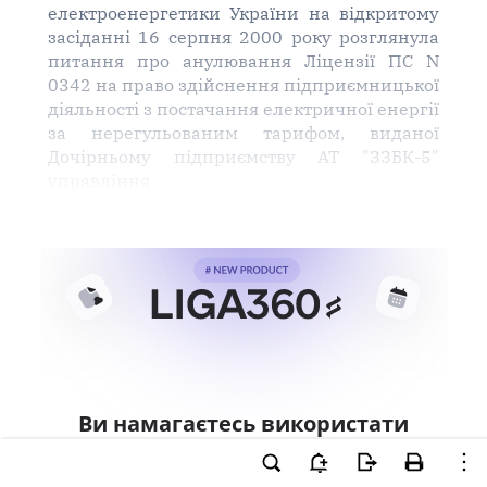
електроенергетики України на відкритому
засіданні 16 серпня 2000 року розглянула
питання про анулювання Ліцензії ПС N
0342 на право здійснення підприємницької
діяльності з постачання електричної енергії
за нерегульованим тарифом, виданої
Дочірньому підприємству АТ "ЗЗБК-5"
управління
Ви намагаєтесь використати
інструменти для професійної
роботи з документом.