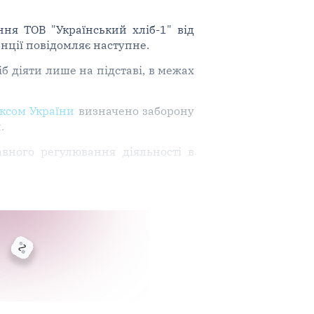
ня ТОВ "Український хліб-1" від
нції повідомляє наступне.
б діяти лише на підставі, в межах
ксом України
визначено заборону
.
ного регулювання діяльності в