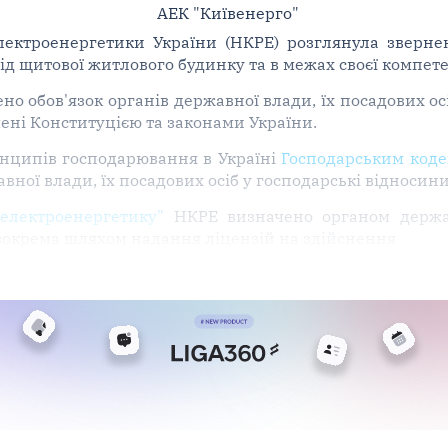
АЕК "Київенерго"
лектроенергетики України (НКРЕ) розглянула звернен
ід щитової житлового будинку та в межах своєї компете
но обов'язок органів державної влади, їх посадових осі
чені Конституцією та законами України.
инципів господарювання в Україні
Господарським коде
ної влади, їх посадових осіб у господарські відносини
електроенергетику"
НКРЕ визначено органом держав
 зокрема шляхом надання ліцензій на здійснення