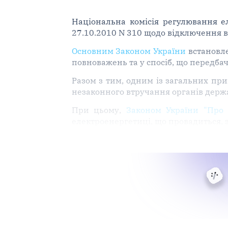
Національна комісія регулювання е
27.10.2010 N 310 щодо відключення в
Основним Законом України
встановле
повноважень та у спосіб, що передба
Разом з тим, одним із загальних пр
незаконного втручання органів держав
При цьому,
Законом України "Про 
електроенергетиці, що провадиться,