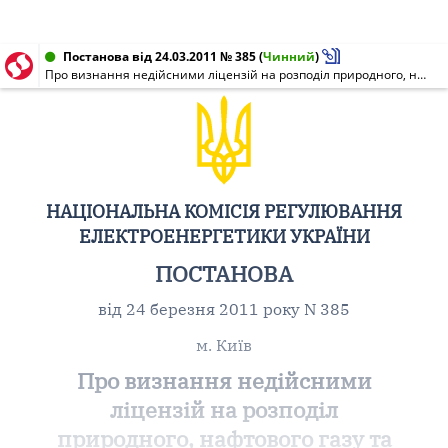
Постанова від 24.03.2011 № 385
(
Чинний
)
Про визнання недійсними ліцензій на розподіл природного, нафтового газу та газу (метану) вугільних родовищ, постачання природного газу, газу (метану) вугільних родовищ за регульованим тарифом та постачання природного газу за нерегульованим тарифом, виданих ВАТ "ЛЬВІВГАЗ"
НАЦІОНАЛЬНА КОМІСІЯ РЕГУЛЮВАННЯ
ЕЛЕКТРОЕНЕРГЕТИКИ УКРАЇНИ
ПОСТАНОВА
від 24 березня 2011 року N 385
м. Київ
Про визнання недійсними
ліцензій на розподіл
природного, нафтового газу та