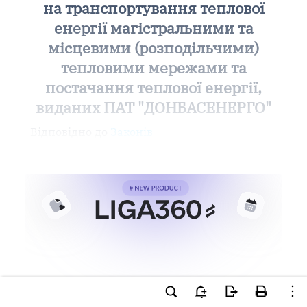
на транспортування теплової
енергії магістральними та
місцевими (розподільчими)
тепловими мережами та
постачання теплової енергії,
виданих ПАТ "ДОНБАСЕНЕРГО"
Відповідно до
Законів
Ви намагаєтесь використати
інструменти для професійної