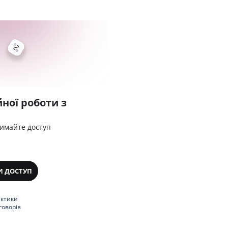
ної роботи з
римайте доступ
И ДОСТУП
актики
говорів