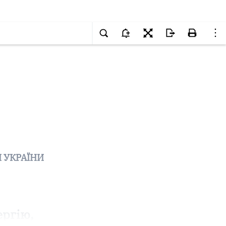
 УКРАЇНИ
ргію,