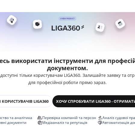
есь використати інструменти для професій
документом.
 доступні тільки користувачам LIGA360. Залишайте заявку та от
для професійної роботи прямо зараз.
 КОРИСТУВАЧІВ LIGA360
ХОЧУ СПРОБУВАТИ LIGA360 - ОТРИМАТ
ство та аналітика
Перевірка компаній та персон
Аналіз судової пр
ивні документи
Медіааналіз та репутація
Автоматизація до