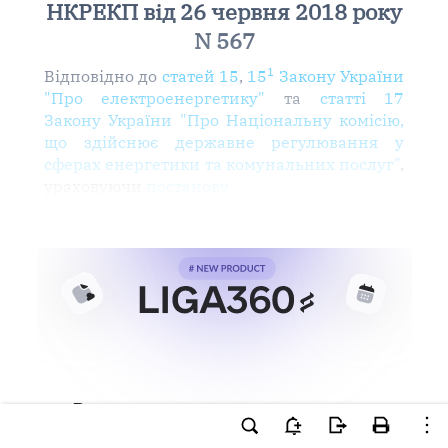
НКРЕКП від 26 червня 2018 року
N 567
1
Відповідно до
статей 15
,
15
Закону України
"Про електроенергетику"
та
статті 17
Закону України "Про Національну комісію,
що здійснює державне регулювання у
сферах енергетики та комунальних послуг"
,
ураховуючи
постанову
Ви намагаєтесь використати
інструменти для професійної