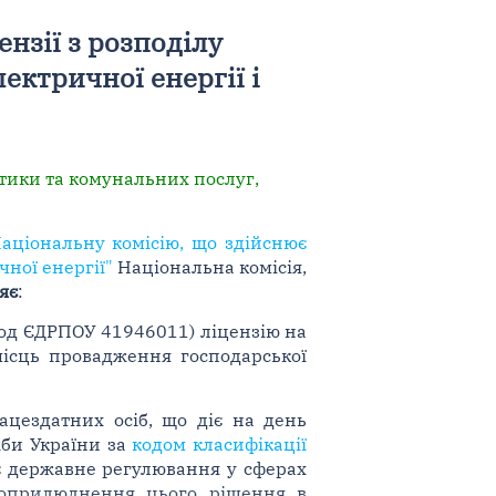
нзії з розподілу
ектричної енергії і
тики та комунальних послуг,
аціональну комісію, що здійснює
ної енергії"
Національна комісія,
яє
:
 ЄДРПОУ 41946011) ліцензію на
місць провадження господарської
ацездатних осіб, що діє на день
жби України за
кодом класифікації
ює державне регулювання у сферах
 оприлюднення цього рішення в