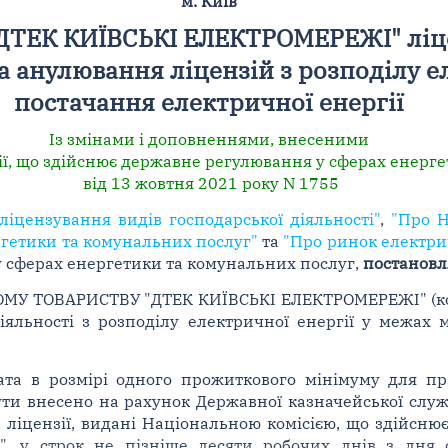
м. Київ
ДТЕК КИЇВСЬКІ ЕЛЕКТРОМЕРЕЖІ" ліце
а анулювання ліцензій з розподілу ел
постачання електричної енергії
Із змінами і доповненнями, внесеними
ї, що здійснює державне регулювання у сферах енерге
від 13 жовтня 2021 року N 1755
ліцензування видів господарської діяльності"
,
"Про Н
гетики та комунальних послуг"
та
"Про ринок електрич
 сферах енергетики та комунальних послуг,
постановл
У ТОВАРИСТВУ "ДТЕК КИЇВСЬКІ ЕЛЕКТРОМЕРЕЖІ" (код
іяльності з розподілу електричної енергії у межах 
лата в розмірі одного прожиткового мінімуму для пр
бути внесено на рахунок Державної казначейської слу
 ліцензії, видані Національною комісією, що здійсн
", у строк не пізніше десяти робочих днів з дня