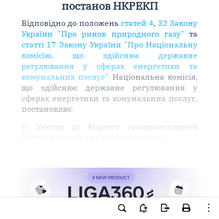
постанов НКРЕКП
Відповідно до положень
статей 4
,
32 Закону
України "Про ринок природного газу"
та
статті 17 Закону України "Про Національну
комісію, що здійснює державне
регулювання у сферах енергетики та
комунальних послуг"
Національна комісія,
що здійснює державне регулювання у
сферах енергетики та комунальних послуг,
постановляє
:
1. Унести до Кодексу газотранспортної
системи, затвердженого
постановою