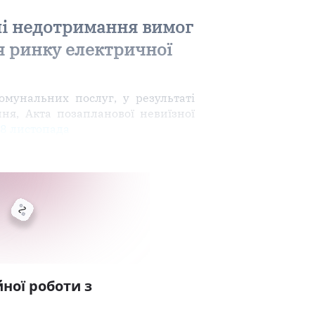
лі недотримання вимог
я ринку електричної
мунальних послуг, у результаті
ня, Акта позапланової невиїзної
8 листопада
ної роботи з