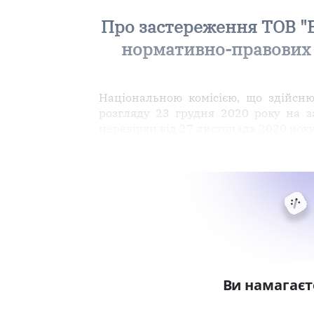
Про застереження ТОВ "
нормативно-правових 
Національною комісією, що здійсню
розгляду 23 грудня 2020 року на за
перевірки від 27 листопада 2020 року
Ви намагаєт