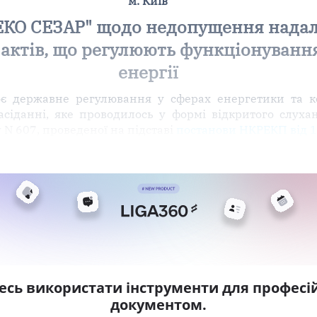
м. Київ
ЕКО СЕЗАР" щодо недопущення нада
актів, що регулюють функціонуванн
енергії
є державне регулювання у сферах енергетики та ко
сіданні, яке проводилось у формі відкритого слухан
 N 607, проведеної на підставі
постанови НКРЕКП від 1
есь використати інструменти для професій
документом.