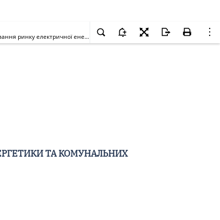
Про застереження ТОВ "ЕКО СЕЗАР" щодо недопущення надалі недотримання вимог нормативно-правових актів, що регулюють функціонування ринку електричної енергії
ЕРГЕТИКИ ТА КОМУНАЛЬНИХ