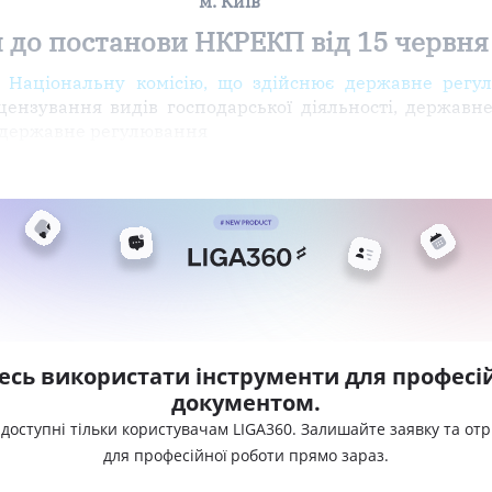
м. Київ
 до постанови НКРЕКП від 15 червня
 Національну комісію, що здійснює державне регу
ензування видів господарської діяльності, державн
 державне регулювання
есь використати інструменти для професій
документом.
 доступні тільки користувачам LIGA360. Залишайте заявку та от
для професійної роботи прямо зараз.