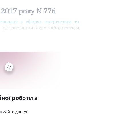
 2017 року N 776
лювання у сферах енергетики та
е регулювання яких здійснюється
ної роботи з
римайте доступ