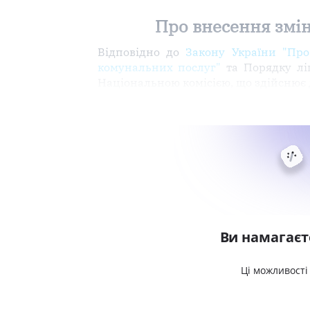
Про внесення змін
Відповідно до
Закону України "Про
комунальних послуг"
та Порядку ліц
Національною комісією, що здійснює
Ви намагаєт
Ці можливості