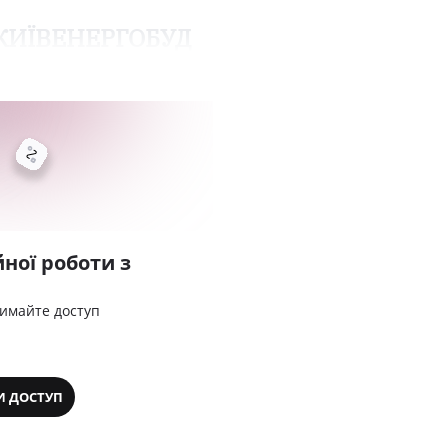
 "КИЇВЕНЕРГОБУД
ної роботи з
римайте доступ
И ДОСТУП