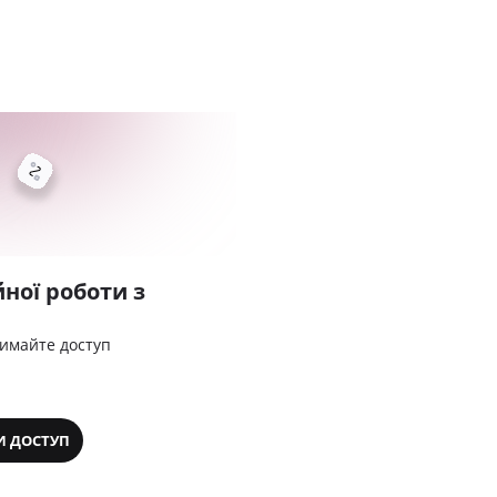
ної роботи з
римайте доступ
И ДОСТУП