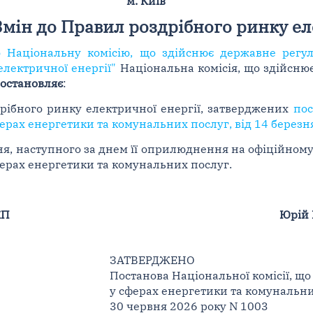
м. Київ
мін до Правил роздрібного ринку ел
о Національну комісію, що здійснює державне регу
електричної енергії"
Національна комісія, що здійсню
остановляє
:
рібного ринку електричної енергії, затверджених
пос
рах енергетики та комунальних послуг, від 14 березн
ня, наступного за днем її оприлюднення на офіційному 
ерах енергетики та комунальних послуг.
КП
Юрій
ЗАТВЕРДЖЕНО
Постанова Національної комісії, щ
у сферах енергетики та комунальн
30 червня 2026 року N 1003