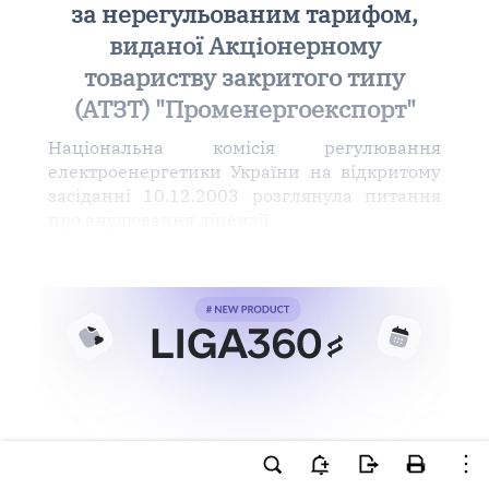
за нерегульованим тарифом,
виданої Акціонерному
товариству закритого типу
(АТЗТ) "Променергоекспорт"
Національна комісія регулювання
електроенергетики України на відкритому
засіданні 10.12.2003 розглянула питання
про анулювання ліцензії
Ви намагаєтесь використати